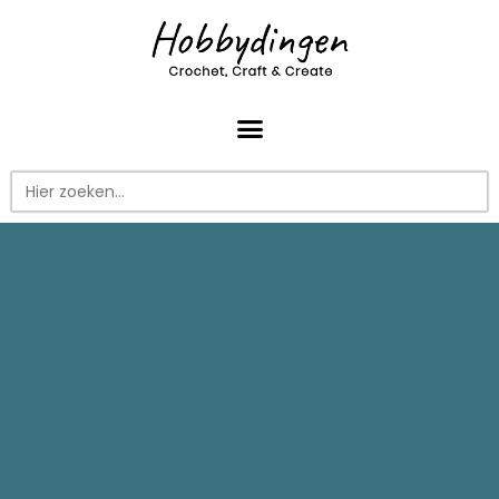
Zoek
naar: