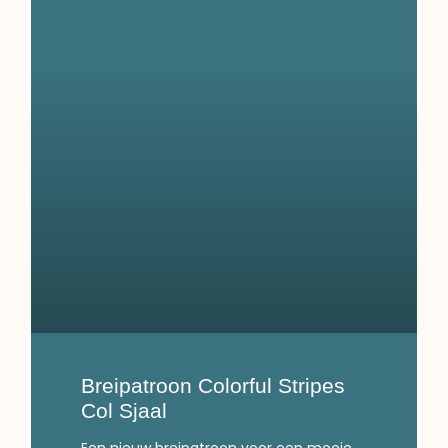
Breipatroon Colorful Stripes
Col Sjaal
Een nieuw breipatroon voor een mooie