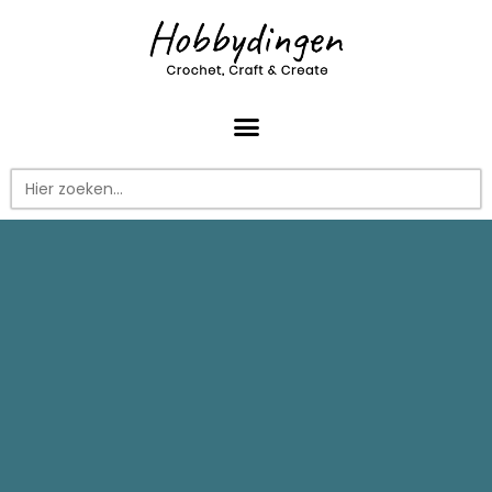
Zoek
naar: