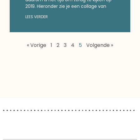
2019. Hieronder zie je een collage van
LEES VERDER
« Vorige
1
2
3
4
5
Volgende »