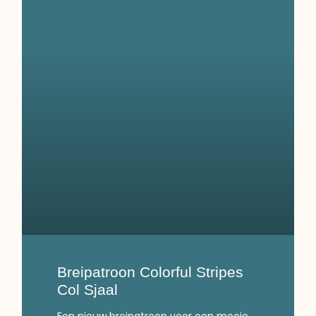
Breipatroon Colorful Stripes
Col Sjaal
Een nieuw breipatroon voor een mooie