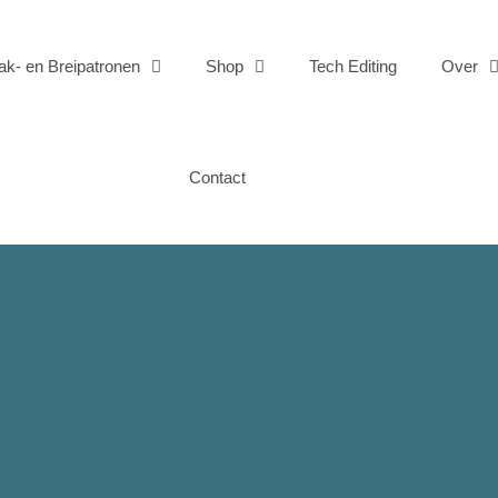
ak- en Breipatronen
Shop
Tech Editing
Over
Contact