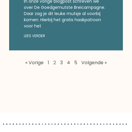
In onze vorige blogpost schreven we
over De Goedgemutste Breicampagne.
Daar zag je dit leuke mutsje al voorbij
komen. Hierbij het gratis haakpatroon
voor het
LEES VERDER
« Vorige
1
2
3
4
5
Volgende »