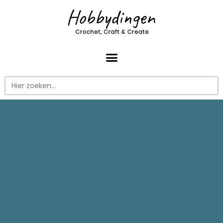
Zoek
naar: