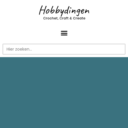
Zoek
naar: