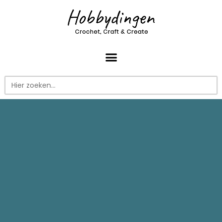
Zoek
naar: