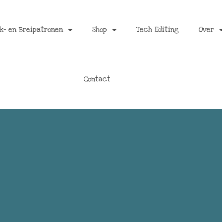
k- en Breipatronen
Shop
Tech Editing
Over
Contact