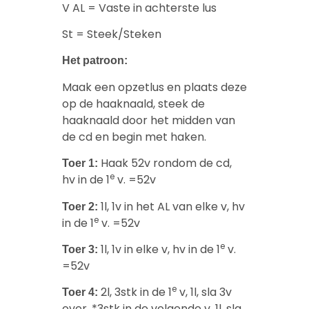
V AL = Vaste in achterste lus
St = Steek/Steken
Het patroon:
Maak een opzetlus en plaats deze
op de haaknaald, steek de
haaknaald door het midden van
de cd en begin met haken.
Haak 52v rondom de cd,
Toer 1:
e
hv in de 1
v. =52v
1l, 1v in het AL van elke v, hv
Toer 2:
e
in de 1
v. =52v
e
1l, 1v in elke v, hv in de 1
v.
Toer 3:
=52v
e
2l, 3stk in de 1
v, 1l, sla 3v
Toer 4:
over, *3stk in de volgende v, 1l, sla