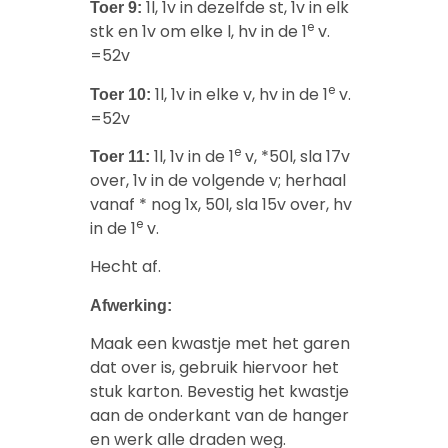
1l, 1v in dezelfde st, 1v in elk
Toer 9:
e
stk en 1v om elke l, hv in de 1
v.
=52v
e
1l, 1v in elke v, hv in de 1
v.
Toer 10:
=52v
e
1l, 1v in de 1
v, *50l, sla 17v
Toer 11:
over, 1v in de volgende v; herhaal
vanaf * nog 1x, 50l, sla 15v over, hv
e
in de 1
v.
Hecht af.
Afwerking:
Maak een kwastje met het garen
dat over is, gebruik hiervoor het
stuk karton. Bevestig het kwastje
aan de onderkant van de hanger
en werk alle draden weg.