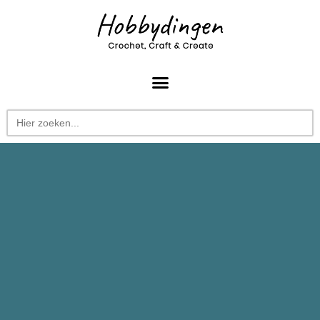
Zoek
naar: