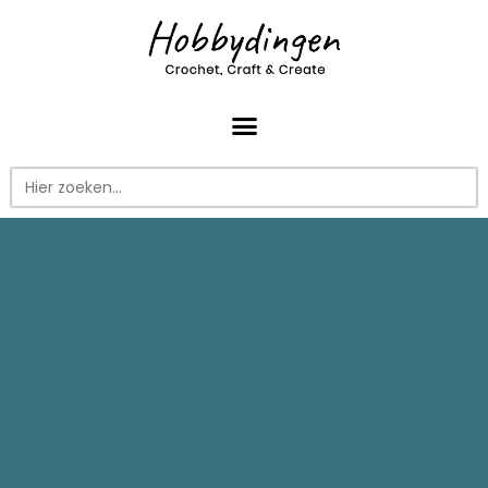
Zoek
naar: