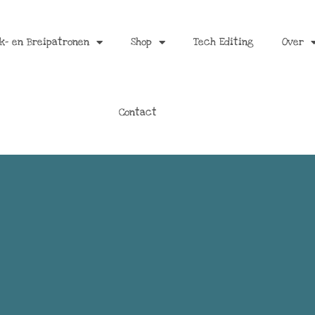
k- en Breipatronen
Shop
Tech Editing
Over
Contact