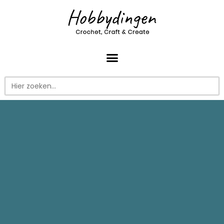
Zoek
naar: