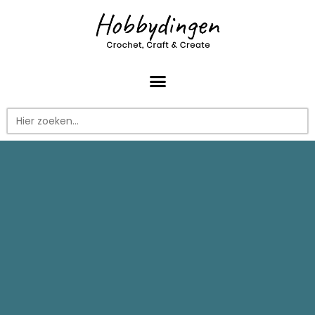
Zoek
naar: