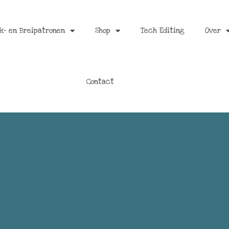
k- en Breipatronen
Shop
Tech Editing
Over
Contact